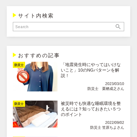
サイト内検索
おすすめの記事
「地震発生時にやってはいけな
防災士
いこと」10のNGパターンを解
説！
2023/03/10
防災士 栗栖成之さん
被災時でも快適な睡眠環境を整
防災士
えるには？知っておきたい５つ
のポイント
2022/09/02
防災士 笠原ちよさん