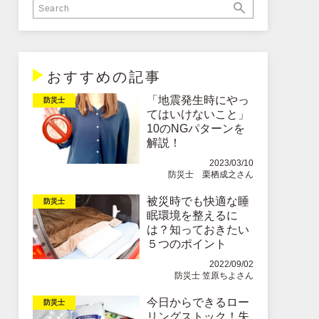
おすすめの記事
「地震発生時にやっ
防災士
てはいけないこと」
10のNGパターンを
解説！
2023/03/10
防災士 栗栖成之さん
被災時でも快適な睡
防災士
眠環境を整えるに
は？知っておきたい
５つのポイント
2022/09/02
防災士 笠原ちよさん
今日からできるロー
防災士
リングストック！失